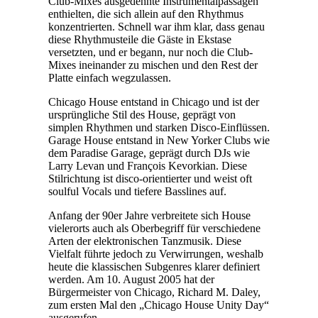
Club-Mixes ausgedehnte Instrumentalpassagen
enthielten, die sich allein auf den Rhythmus
konzentrierten. Schnell war ihm klar, dass genau
diese Rhythmusteile die Gäste in Ekstase
versetzten, und er begann, nur noch die Club-
Mixes ineinander zu mischen und den Rest der
Platte einfach wegzulassen.
Chicago House entstand in Chicago und ist der
ursprüngliche Stil des House, geprägt von
simplen Rhythmen und starken Disco-Einflüssen.
Garage House entstand in New Yorker Clubs wie
dem Paradise Garage, geprägt durch DJs wie
Larry Levan und François Kevorkian. Diese
Stilrichtung ist disco-orientierter und weist oft
soulful Vocals und tiefere Basslines auf.
Anfang der 90er Jahre verbreitete sich House
vielerorts auch als Oberbegriff für verschiedene
Arten der elektronischen Tanzmusik. Diese
Vielfalt führte jedoch zu Verwirrungen, weshalb
heute die klassischen Subgenres klarer definiert
werden. Am 10. August 2005 hat der
Bürgermeister von Chicago, Richard M. Daley,
zum ersten Mal den „Chicago House Unity Day“
ausgerufen.