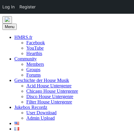
Log In
Register
Skip
to
Menu
content
HMRS.fr
Facebook
YouTube
Hearthis
Community
Members
Groups
Forums
Geschichte der House Musik
Acid House Untergenre
Chicago House Untergenre
Disco House Untergenre
Filter House Untergenre
Jukebox Recordz
User Download
Admin Upload