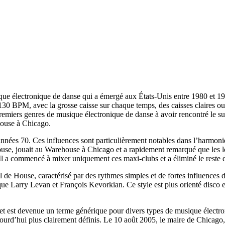
e électronique de danse qui a émergé aux États-Unis entre 1980 et 1990
130 BPM, avec la grosse caisse sur chaque temps, des caisses claires 
 premiers genres de musique électronique de danse à avoir rencontré le s
ehouse à Chicago.
années 70. Ces influences sont particulièrement notables dans l’harmon
use, jouait au Warehouse à Chicago et a rapidement remarqué que les lo
. Il a commencé à mixer uniquement ces maxi-clubs et a éliminé le reste
l de House, caractérisé par des rythmes simples et de fortes influence
 Larry Levan et François Kevorkian. Ce style est plus orienté disco et
t est devenue un terme générique pour divers types de musique électron
ujourd’hui plus clairement définis. Le 10 août 2005, le maire de Chica