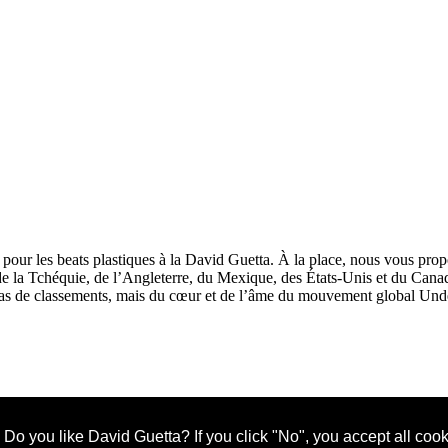
 pour les beats plastiques à la David Guetta. À la place, nous vous p
 la Tchéquie, de l’Angleterre, du Mexique, des États-Unis et du Canada
it pas de classements, mais du cœur et de l’âme du mouvement global 
Do you like David Guetta? If you click "No", you accept all cook