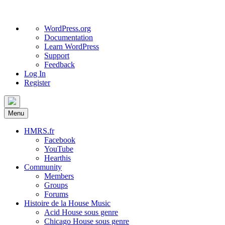
About
WordPress.org
WordPress
Documentation
Learn WordPress
Support
Feedback
Log In
Register
Skip
to
Menu
content
HMRS.fr
Facebook
YouTube
Hearthis
Community
Members
Groups
Forums
Histoire de la House Music
Acid House sous genre
Chicago House sous genre